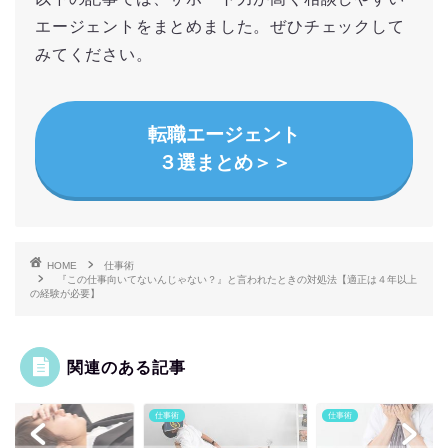
エージェントをまとめました。ぜひチェックして
みてください。
転職エージェント
３選まとめ＞＞
HOME
仕事術
『この仕事向いてないんじゃない？』と言われたときの対処法【適正は４年以上
の経験が必要】
関連のある記事
術
仕事術
仕事術