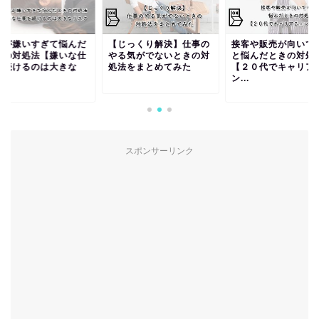
じっくり解決】仕事の
接客や販売が向いてない
仕事が嫌いすぎて悩
る気がでないときの対
と悩んだときの対処法
ときの対処法【嫌い
法をまとめてみた
【２０代でキャリアチェ
事を続けるのは大き
ン...
リ...
スポンサーリンク